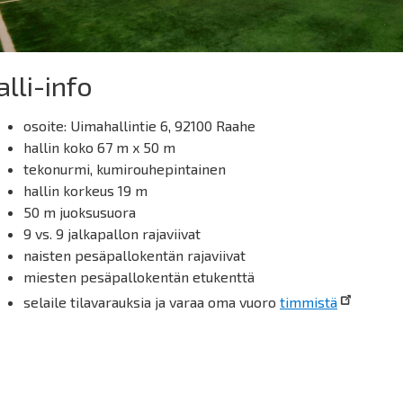
lli-info
osoite: Uimahallintie 6, 92100 Raahe
hallin koko 67 m x 50 m
tekonurmi, kumirouhepintainen
hallin korkeus 19 m
50 m juoksusuora
9 vs. 9 jalkapallon rajaviivat
naisten pesäpallokentän rajaviivat
miesten pesäpallokentän etukenttä
selaile tilavarauksia ja varaa oma vuoro
timmistä