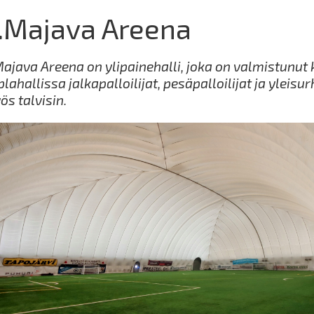
.Majava Areena
Majava Areena on ylipainehalli, joka on valmistunut
lahallissa jalkapalloilijat, pesäpalloilijat ja yleisurh
s talvisin.