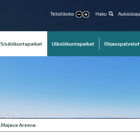
Tekstikoko
Haku
Aukioloaj
Pienennä tekstikokoa
Suurenna tekstikokoa
Sisäliikuntapaikat
Ulkoliikuntapaikat
Ohjauspalvelut
.Majava Areena