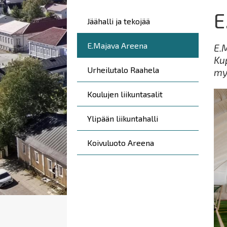
E
Päävalikko
Jäähalli ja tekojää
E.Majava Areena
E.
Kup
Urheilutalo Raahela
myö
Koulujen liikuntasalit
Ylipään liikuntahalli
Koivuluoto Areena