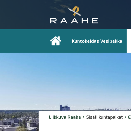
Kuntokeidas Vesipekka
Breadcrumbs
You
Liikkuva Raahe
Sisäliikuntapaikat
E
are
here: