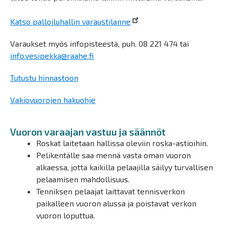
Katso palloiluhallin varaustilanne
Varaukset myös infopisteestä, puh. 08 221 474 tai
info.vesipekka@raahe.fi
Tutustu hinnastoon
Vakiovuorojen hakuohje
Vuoron varaajan vastuu ja säännöt
Roskat laitetaan hallissa oleviin roska-astioihin.
Pelikentälle saa mennä vasta oman vuoron
alkaessa, jotta kaikilla pelaajilla säilyy turvallisen
pelaamisen mahdollisuus.
Tenniksen pelaajat laittavat tennisverkon
paikalleen vuoron alussa ja poistavat verkon
vuoron loputtua.