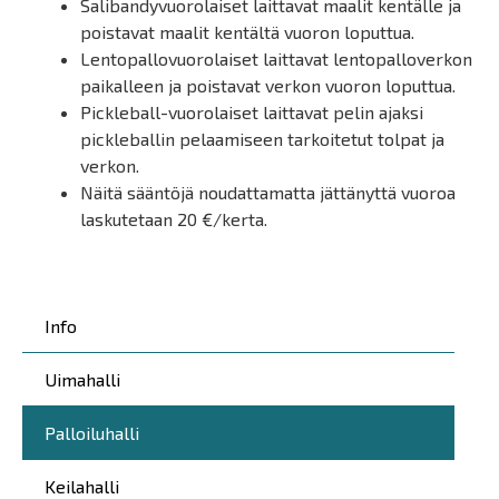
Salibandyvuorolaiset laittavat maalit kentälle ja
poistavat maalit kentältä vuoron loputtua.
Lentopallovuorolaiset laittavat lentopalloverkon
paikalleen ja poistavat verkon vuoron loputtua.
Pickleball-vuorolaiset laittavat pelin ajaksi
pickleballin pelaamiseen tarkoitetut tolpat ja
verkon.
Näitä sääntöjä noudattamatta jättänyttä vuoroa
laskutetaan 20 €/kerta.
Päävalikko
Info
Uimahalli
Palloiluhalli
Keilahalli