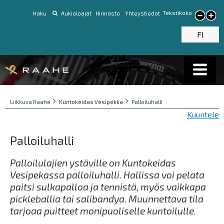
Tekstikoko
Haku
Aukioloajat
Hinnasto
Yhteystiedot
Pienennä tekstikokoa
Suur
tekst
FI
Breadcrumbs
You
Liikkuva Raahe
Kuntokeidas Vesipekka
Palloiluhalli
are
Kuuntele
here:
Palloiluhalli
Palloilulajien ystäville on Kuntokeidas
Vesipekassa palloiluhalli. Hallissa voi pelata
paitsi sulkapalloa ja tennistä, myös vaikkapa
pickleballia tai salibandya. Muunnettava tila
tarjoaa puitteet monipuoliselle kuntoilulle.