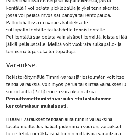
Palloiluhallissa on neljä sulkapallokenttää, joista
kentällä 1 voi pelata pickleballia ja yksi tenniskenttä,
jossa voi pelata myös salibandya tai lentopalloa.
Palloiluhallissa on varaus kahdeksalle
sulkapallokentälle tai kahdelle tenniskentälle.
Pelikentällä saa pelata vain sisäpelikengillä, joista ei jää
jälkiä pelialustalle. Meiltä voit vuokrata sulkapallo- ja
tennismailoja, sekä lentopalloja.
Varaukset
Rekisteröitymällä Timmi-varausjärjestelmään voit itse
tehdä varauksia. Voit myös perua tai siirtää varauksesi 3
vuorokautta (72 h) ennen varauksen alkua.
Peruuttamattomista varauksista laskutamme
kenttämaksun mukaisesti.
HUOM! Varaukset tehdään aina tunnin varauksina
tasatunneille. Jos haluat pidemmän vuoron, varaukset
tulee tehdä peräkkäisinä tunnin mittaisina varauksina.