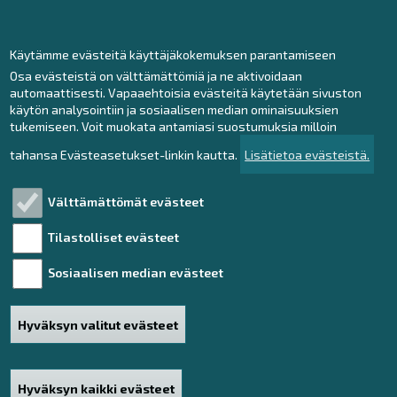
Uimahallintie 8
92100 Raahe
liikunta@raahe.fi
Käytämme evästeitä käyttäjäkokemuksen parantamiseen
Osa evästeistä on välttämättömiä ja ne aktivoidaan
automaattisesti. Vapaaehtoisia evästeitä käytetään sivuston
käytön analysointiin ja sosiaalisen median ominaisuuksien
Ota yhteyttä!
tukemiseen. Voit muokata antamiasi suostumuksia milloin
tahansa Evästeasetukset-linkin kautta.
Lisätietoa evästeistä.
Yhteystiedot
Anna palautetta
Välttämättömät evästeet
Tilastolliset evästeet
Tutustu!
Sosiaalisen median evästeet
Henkilötietojen käsittely
Saavutettavuusseloste
Hyväksyn valitut evästeet
Sivukartta
Haku
Hyväksyn kaikki evästeet
Poista hyväksyntä