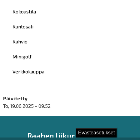
Kokoustila
Kuntosali
Kahvio
Minigolf
Verkkokauppa
Päivitetty
To, 19.06.2025 - 09:52
Evästeasetukset
Raahen liikuntapalvelut